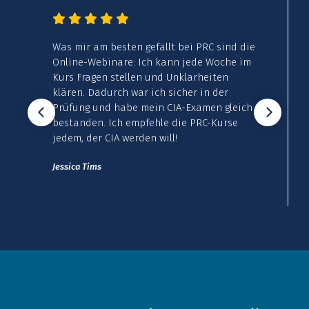
i PRC sind die
Im ersten Anlauf bin ich im CIA-Ex
jede Woche im
durchgefallen. Dann habe ich mir da
arheiten
Lernsystem von PRC besorgt und ich
er in der
froh nun sagen zu können: So habe 
Examen gleich
Prüfung bestanden, und ich bin jetzt
 PRC-Kurse
Es wäre gut gewesen, gleich mit dem
System zu starten und so die Prüfu
beim ersten Mal zu bestehen. Vielen
PRC!
John Tanihu